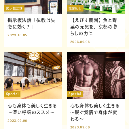
掲示板法話
檀家紀行
掲示板法話「仏教は失
【えびす農園】魚と野
恋に効く？」
菜の元気を、京都の暮
らしの力に
2023.10.05
2023.09.06
Special
Special
心も身体も美しく生きる
心も身体も美しく生きる
～深い呼吸のススメ～
～脱ぐ覚悟で身体が変
わる～
2023.09.06
2023.09.06