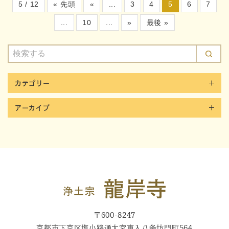
5 / 12
« 先頭
«
...
3
4
5
6
7
...
10
...
»
最後 »
カテゴリー
アーカイブ
〒600-8247
京都市下京区塩小路通大宮東入八条坊門町564