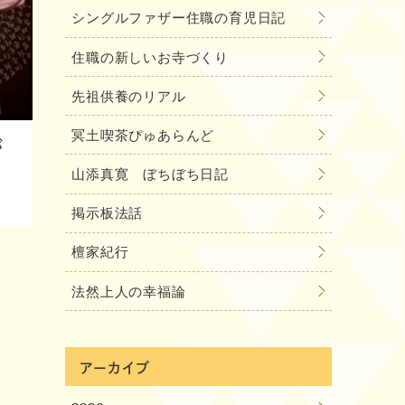
シングルファザー住職の育児日記
住職の新しいお寺づくり
先祖供養のリアル
冥土喫茶ぴゅあらんど
が
山添真寛 ぼちぼち日記
掲示板法話
檀家紀行
法然上人の幸福論
アーカイブ