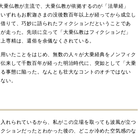
大乗仏教が主流で、大乗仏教が依拠するのが「法華経」
、いずれもお釈迦さまの没後数百年以上が経ってから成立し
を借りて、巧妙に語られたフィクションだということであ
震が走った。先頭に立って「大乗仏教はフィクションだ」
村上専精は、還俗を余儀なくされている。
を用いたことをはじめ、無数の人々が大乗経典をノンフィク
が伝来して千数百年が経った明治時代に、突如として「大乗
れる事態に陥った。なんとも壮大なコントのオチではない
いない。
け入れられているから、私がこの立場を取っても波風が立つ
ィクションだったとわかった後の、どこか冷めた空気感のな