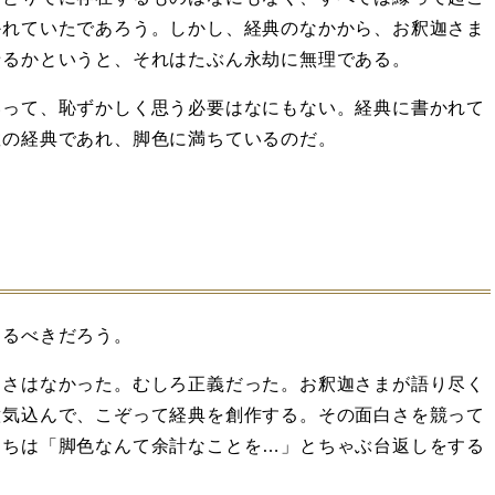
かれていたであろう。しかし、経典のなかから、お釈迦さま
せるかというと、それはたぶん永劫に無理である。
いって、恥ずかしく思う必要はなにもない。経典に書かれて
教の経典であれ、脚色に満ちているのだ。
するべきだろう。
たさはなかった。むしろ正義だった。お釈迦さまが語り尽く
意気込んで、こぞって経典を創作する。その面白さを競って
たちは「脚色なんて余計なことを…」とちゃぶ台返しをする