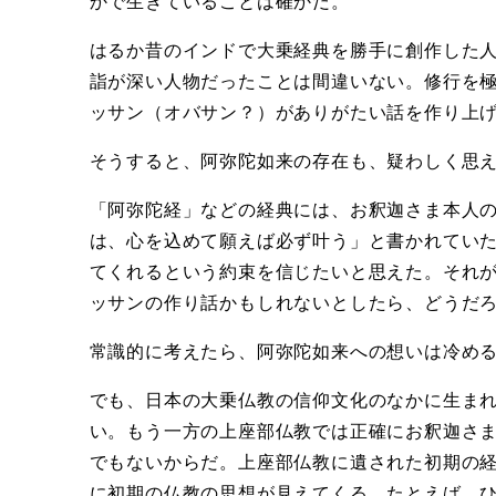
かで生きていることは確かだ。
はるか昔のインドで大乗経典を勝手に創作した
詣が深い人物だったことは間違いない。修行を
ッサン（オバサン？）がありがたい話を作り上
そうすると、阿弥陀如来の存在も、疑わしく思
「阿弥陀経」などの経典には、お釈迦さま本人
は、心を込めて願えば必ず叶う」と書かれてい
てくれるという約束を信じたいと思えた。それ
ッサンの作り話かもしれないとしたら、どうだ
常識的に考えたら、阿弥陀如来への想いは冷め
でも、日本の大乗仏教の信仰文化のなかに生ま
い。もう一方の上座部仏教では正確にお釈迦さ
でもないからだ。上座部仏教に遺された初期の
に初期の仏教の思想が見えてくる。たとえば、