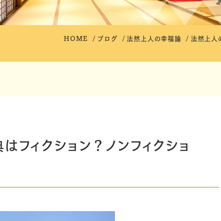
HOME
ブログ
法然上人の幸福論
法然上人
はフィクション？ノンフィクショ