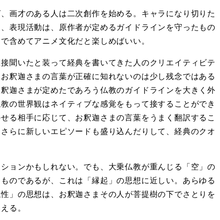
ば、画才のある人は二次創作を始める。キャラになり切りた
動、表現活動は、原作者が定めるガイドラインを守ったもの
まで含めてアニメ文化だと楽しめばいい。
直接聞いたと装って経典を書いてきた人のクリエイティビテ
・お釈迦さまの言葉が正確に知れないのは少し残念ではある
お釈迦さまが定めたであろう仏教のガイドラインを大きく外
仏教の世界観はネイティブな感覚をもって接することができ
かせる相手に応じて、お釈迦さまの言葉をうまく翻訳するこ
、さらに新しいエピソードも盛り込んだりして、経典のクオ
クションかもしれない。でも、大乗仏教が重んじる「空」の
くものであるが、これは「縁起」の思想に近しい。あらゆる
仏性」の思想は、お釈迦さまその人が菩提樹の下でさとりを
いえる。