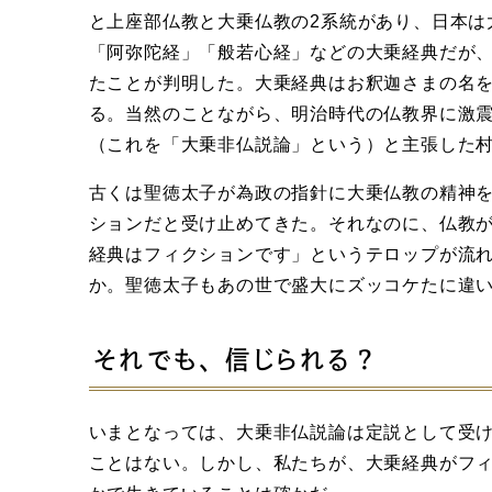
と上座部仏教と大乗仏教の2系統があり、日本は
「阿弥陀経」「般若心経」などの大乗経典だが
たことが判明した。大乗経典はお釈迦さまの名
る。当然のことながら、明治時代の仏教界に激
（これを「大乗非仏説論」という）と主張した
古くは聖徳太子が為政の指針に大乗仏教の精神
ションだと受け止めてきた。それなのに、仏教
経典はフィクションです」というテロップが流
か。聖徳太子もあの世で盛大にズッコケたに違
それでも、信じられる？
いまとなっては、大乗非仏説論は定説として受
ことはない。しかし、私たちが、大乗経典がフ