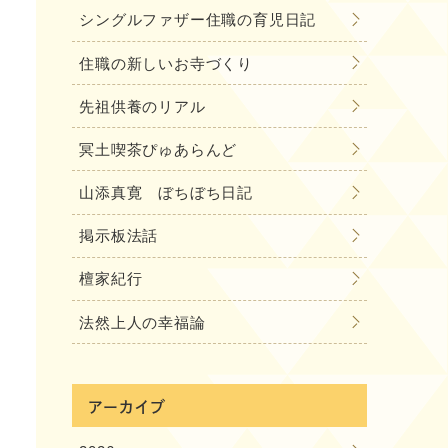
シングルファザー住職の育児日記
住職の新しいお寺づくり
先祖供養のリアル
冥土喫茶ぴゅあらんど
山添真寛 ぼちぼち日記
掲示板法話
檀家紀行
法然上人の幸福論
アーカイブ