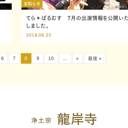
お知らせ
てら＊ぱるむす 7月の出演情報を公開い
しました。
2018.06.25
6
7
8
9
10
...
»
最後 »