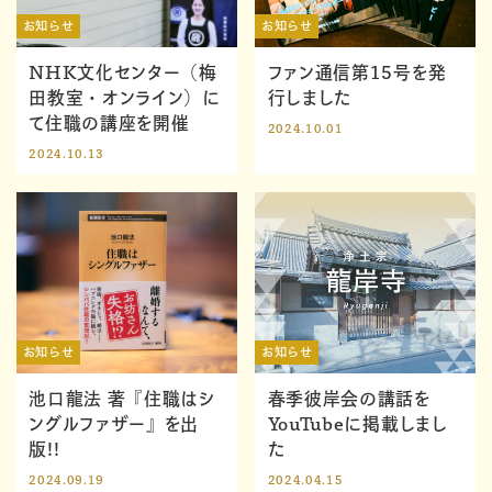
お知らせ
お知らせ
NHK文化センター（梅
ファン通信第15号を発
田教室・オンライン）に
行しました
て住職の講座を開催
2024.10.01
2024.10.13
お知らせ
お知らせ
池口龍法 著『住職はシ
春季彼岸会の講話を
ングルファザー』を出
YouTubeに掲載しまし
版!!
た
2024.09.19
2024.04.15