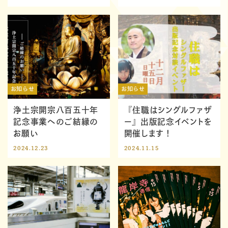
お知らせ
お知らせ
浄土宗開宗八百五十年
『住職はシングルファザ
記念事業へのご結縁の
ー』出版記念イベントを
お願い
開催します！
2024.12.23
2024.11.15