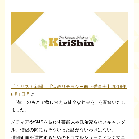
「キリスト新聞」【宗教リテラシー向上委員会】2018年
6月1日号
に
“「律」のもとで赦し合える健全な社会を” を寄稿いたし
ました。
メディアやSNSを賑わす芸能人や政治家らのスキャンダ
ル。僧侶の間にもそういった話がないわけはない。
僧団組織を運営するためのトラブルシューティングマニ