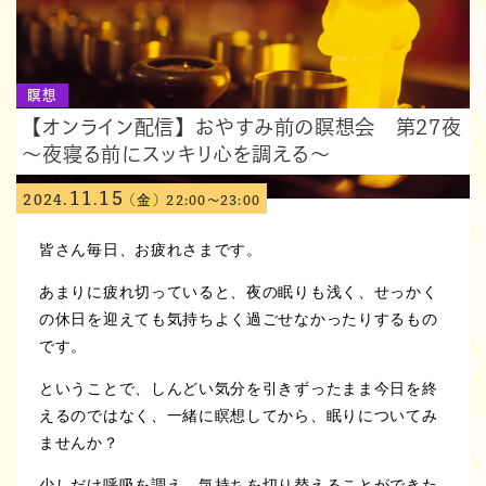
瞑想
【オンライン配信】おやすみ前の瞑想会 第27夜
～夜寝る前にスッキリ心を調える～
11
15
2024.
.
(金)
22:00～23:00
皆さん毎日、お疲れさまです。
あまりに疲れ切っていると、夜の眠りも浅く、せっかく
の休日を迎えても気持ちよく過ごせなかったりするもの
です。
ということで、しんどい気分を引きずったまま今日を終
えるのではなく、一緒に瞑想してから、眠りについてみ
ませんか？
少しだけ呼吸を調え、気持ちを切り替えることができた