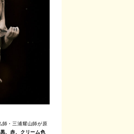
仏師・三浦耀山師が原
、黒、赤、クリーム色