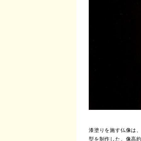
漆塗りを施す仏像は
型を制作した、像高