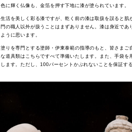
金色に輝く仏像も、金箔を押す下地に漆が塗られています。
の生活を美しく彩る漆ですが、乾く前の漆は取扱を誤ると肌
専門の職人以外が扱うことはまずありません。漆は身近であ
いように思います。
漆塗りを専門とする塗師・伊東泰範の指導のもと、皆さまご
要な道具類はこちらですべて準備いたします。また、手袋を
します。ただし、100パーセントかぶれないことを保証す
。