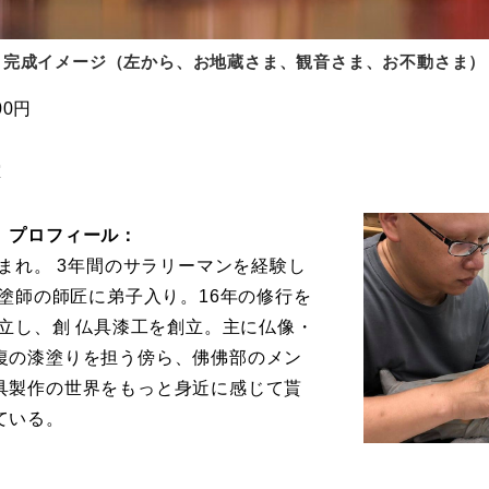
完成イメージ（左から、お地蔵さま、観音さま、お不動さま）
00円
堂
 プロフィール：
生まれ。 3年間のサラリーマンを経験し
に塗師の師匠に弟子入り。16年の修行を
独立し、創 仏具漆工を創立。主に仏像・
復の漆塗りを担う傍ら、佛佛部のメン
具製作の世界をもっと身近に感じて貰
ている。