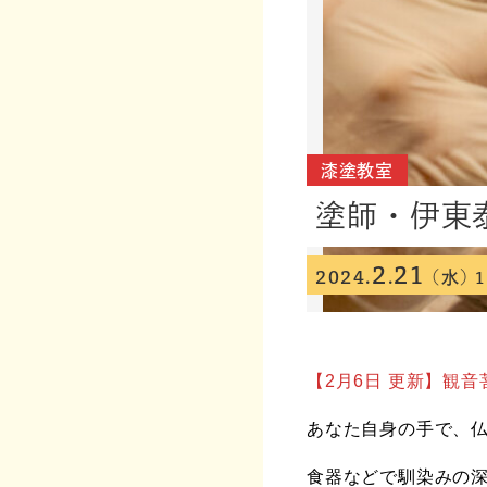
漆塗教室
塗師・伊東
2
21
2024.
.
(水)
1
【2月6日 更新】観
あなた自身の手で、
食器などで馴染みの