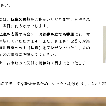
ださい。
には、
仏像の種類
をご指定いただきます。希望され
、当日におうかがいします。
仏像を安置する台
と、
お線香を立てる香皿
にも、擦
体験していただきます。また、さまざまな香りが楽
庭用線香セット（写真）をプレゼント
いたしますの
でのご供養にお役立てください。
上、お申込みの受付は
開催前々日
までといたしま
室終了後、漆を乾燥せるためにいったんお預かりし、1カ月