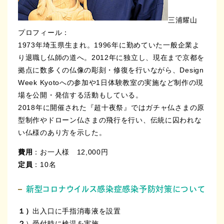
三浦耀山
プロフィール：
1973年埼玉県生まれ。1996年に勤めていた一般企業よ
り退職し仏師の道へ。2012年に独立し、現在まで京都を
拠点に数多くの仏像の彫刻・修復を行いながら、Design
Week Kyotoへの参加や1日体験教室の実施など制作の現
場を公開・発信する活動もしている。
2018年に開催された『超十夜祭』ではガチャ仏さまの原
型制作やドローン仏さまの飛行を行い、伝統に囚われな
い仏様のあり方を示した。
費用
：お一人様 12,000円
定員
：10名
新型コロナウイルス感染症感染予防対策について
１）
出入口に手指消毒液を設置
２
）受付時に検温を実施