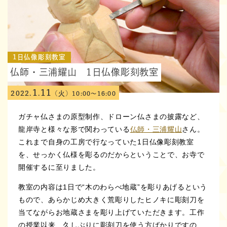
1日仏像彫刻教室
仏師・三浦耀山 1日仏像彫刻教室
1
11
2022.
.
(火)
10:00～16:00
ガチャ仏さまの原型制作、ドローン仏さまの披露など、
龍岸寺と様々な形で関わっている
仏師・三浦耀山
さん。
これまで自身の工房で行なっていた1日仏像彫刻教室
を、せっかく仏様を彫るのだからということで、お寺で
開催するに至りました。
教室の内容は1日で“木のわらべ地蔵”を彫りあげるという
もので、あらかじめ大きく荒彫りしたヒノキに彫刻刀を
当てながらお地蔵さまを彫り上げていただきます。工作
の授業以来、久しぶりに彫刻刀を使う方ばかりですの