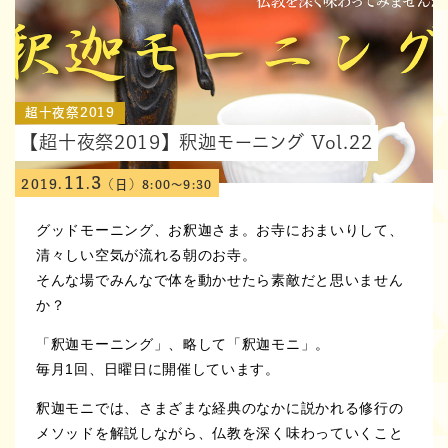
超十夜祭2019
【超十夜祭2019】釈迦モーニング Vol.22
11
3
2019.
.
(日)
8:00～9:30
グッドモーニング、お釈迦さま。お寺におまいりして、
清々しい空気が流れる朝のお寺。
そんな場でみんなで体を動かせたら素敵だと思いません
か？
「釈迦モーニング」、略して「釈迦モニ」。
毎月1回、日曜日に開催しています。
釈迦モニでは、さまざまな経典のなかに説かれる修行の
メソッドを解説しながら、仏教を深く味わっていくこと