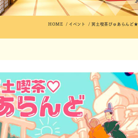
HOME
イベント
冥土喫茶ぴゅあらんど★