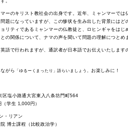
ます。
ンマーのキリスト教社会の出身です。近年、ミャンマーでは
に問題になっていますが、この惨状を生み出した背景にはど
ジョリティであるミャンマーの仏教徒と、ロヒンギャをはじ
ィとの関係について、ナマの声を聞いて問題の理解につとめ
は英語で行われますが、通訳者が日本語でお伝えいたします
みながら
お楽しみに！
「ゆるーくまったり」語らいましょう。
市下京区塩小路通大宮東入八条坊門町564
（学生 1,000円）
ン・リアン
院 博士課程（比較政治学）