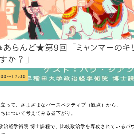
ゅあらんど★第9回「ミャンマーのキ
ますか？」
:00～17:00
に立って、さまざまなパースペクティ
ブ（観点）から、
たちについて考えて
みる昼下がり。
政治経学術院 博士課程で、比較政治学を専攻されているパ