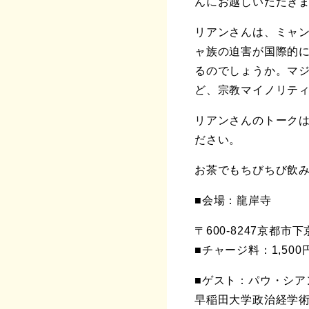
んにお越しいただき
リアンさんは、ミャ
ャ族の迫害が国際的
るのでしょうか。マ
ど、宗教マイノリテ
リアンさんのトーク
ださい。
お茶でもちびちび飲
■会場：龍岸寺
〒600-8247京都
■チャージ料：1,500円
■ゲスト：パウ・シア
早稲田大学政治経学術