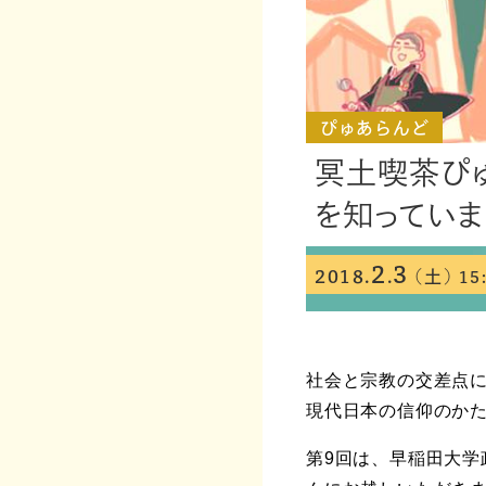
ぴゅあらんど
冥土喫茶ぴ
を知ってい
2
3
2018.
.
(土)
15
社会と宗教の交差点
現代日本の信仰のか
第9回は、早稲田大学